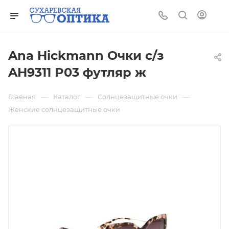
Ana Hickmann Очки с/з
AH9311 P03 футляр ж
—
—
—
Главная
Каталог
Солнцезащитные очки
Женские солнцезащитные очки