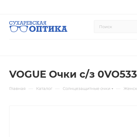
VOGUE Очки с/з 0VO533
—
—
—
Главная
Каталог
Солнцезащитные очки
Женск