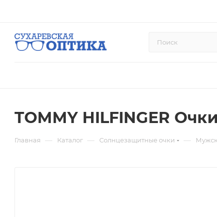
TOMMY HILFINGER Очки 
—
—
—
Главная
Каталог
Солнцезащитные очки
Мужск