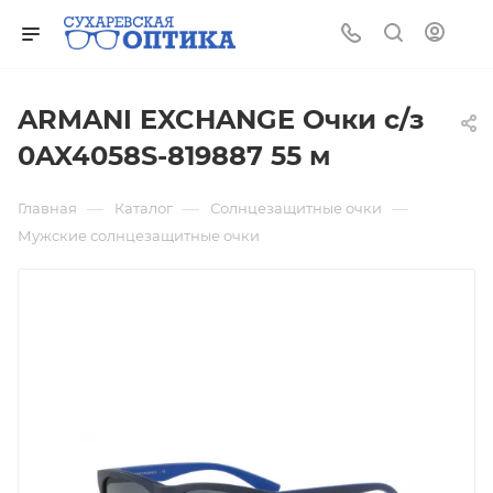
ARMANI EXCHANGE Очки с/з
0AX4058S-819887 55 м
—
—
—
Главная
Каталог
Солнцезащитные очки
Мужские солнцезащитные очки