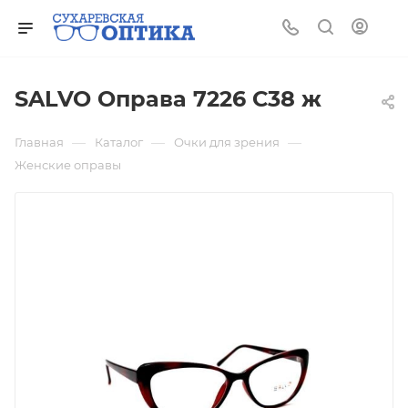
SALVO Оправа 7226 С38 ж
—
—
—
Главная
Каталог
Очки для зрения
Женские оправы