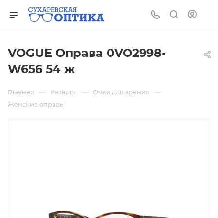
VOGUE Оправа 0VO2998-
W656 54 ж
—
—
—
Главная
Каталог
Очки для зрения
Женские оправы