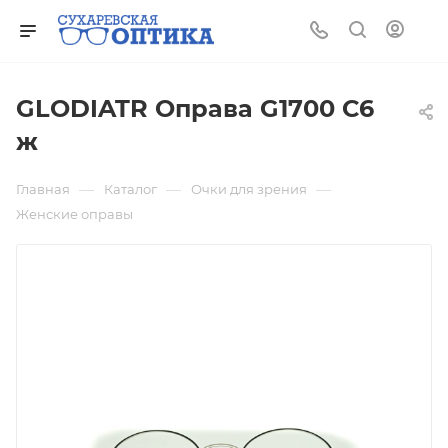
GLODIATR Oправа G1700 С6
ж
—
—
—
Главная
Каталог
Очки для зрения
Женские оправы