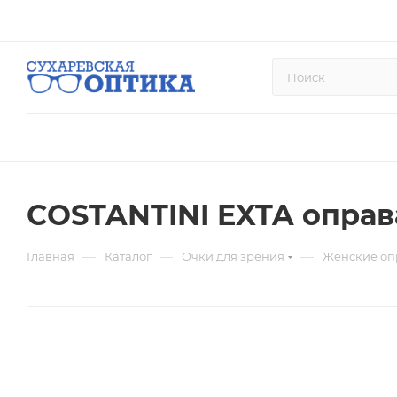
COSTANTINI EXTA оправа
—
—
—
Главная
Каталог
Очки для зрения
Женские оп