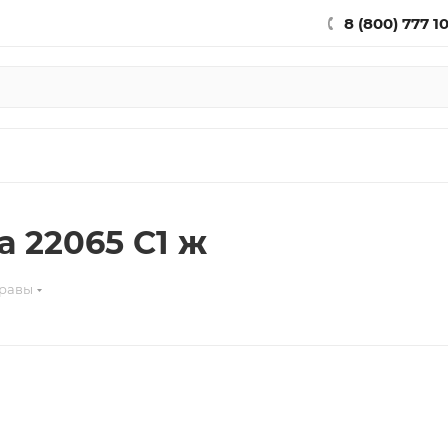
8 (800) 777 1
 22065 С1 ж
равы