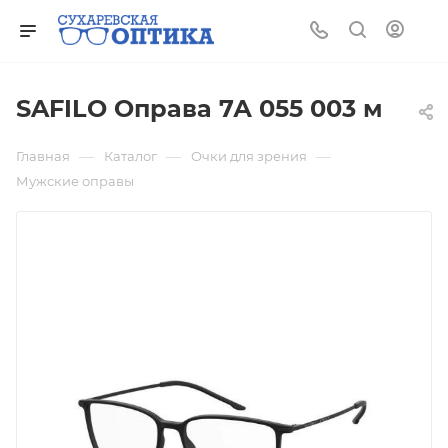
SAFILO Оправа 7А 055 003 м
—
—
—
Главная
Каталог
Очки для зрения
Мужские оправы