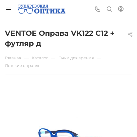
VENTOE Оправа VK122 C12 +
футляр д
—
—
—
Главная
Каталог
Очки для зрения
Детские оправы