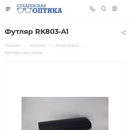
Футляр RK803-A1
—
—
—
Главная
Каталог
Аксессуары
Футляры для очков